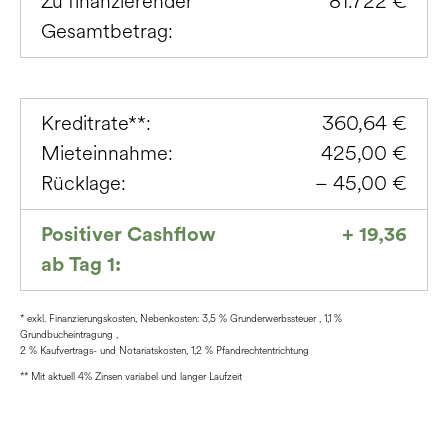
Zu finanzierender
81.722 €
Gesamtbetrag:
Kreditrate**:
360,64 €
Mieteinnahme:
425,00 €
Rücklage:
– 45,00 €
Positiver Cashflow
+ 19,36
ab Tag 1:
* exkl. Finanzierungskosten, Nebenkosten: 3,5 % Grunderwerbssteuer , 1,1 %
Grundbucheintragung ,
2 % Kaufvertrags- und Notariatskosten, 1,2 % Pfandrechtentrichtung
** Mit aktuell 4% Zinsen variabel und langer Laufzeit